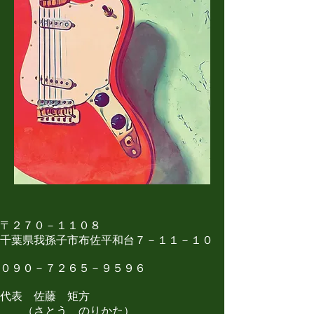
う
〒２７０－１１０８
千葉県我孫子市布佐平和台７－１１－１０
０９０－７２６５－９５９６
代表 佐藤 矩方
​ （さとう のりかた）