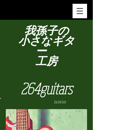
我孫子の​
小さなギタ
ー
​工房
264guitars
－
norio